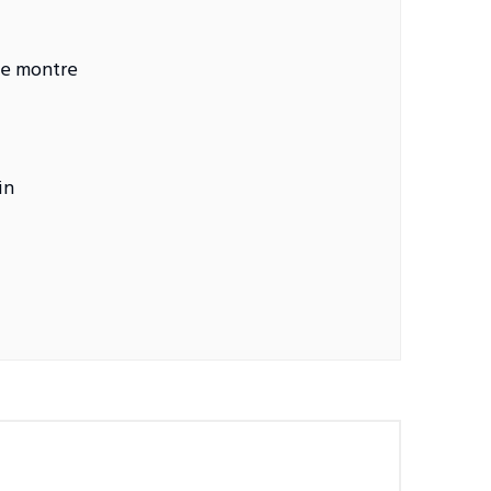
de montre
in