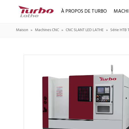
À PROPOS DE TURBO
MACHI
Maison
»
Machines CNC
»
CNC SLANT LED LATHE
»
Série HTB 